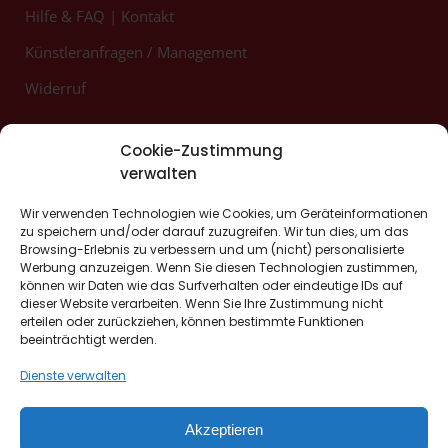
Hilfe & FAQ
|
Kontakt
Künstleranfragen / Management
Widerruf
Datenschutz
|
Impressum
Cookie-Zustimmung
verwalten
Wir verwenden Technologien wie Cookies, um Geräteinformationen
Lust auf mehr?
zu speichern und/oder darauf zuzugreifen. Wir tun dies, um das
Browsing-Erlebnis zu verbessern und um (nicht) personalisierte
Werbung anzuzeigen. Wenn Sie diesen Technologien zustimmen,
Erbenhof Restaurant & Café
können wir Daten wie das Surfverhalten oder eindeutige IDs auf
dieser Website verarbeiten. Wenn Sie Ihre Zustimmung nicht
Hotel Erbenhof Weimar
erteilen oder zurückziehen, können bestimmte Funktionen
beeinträchtigt werden.
Gasthaus Alt Weimar
Dienste verwalten
Akzeptieren